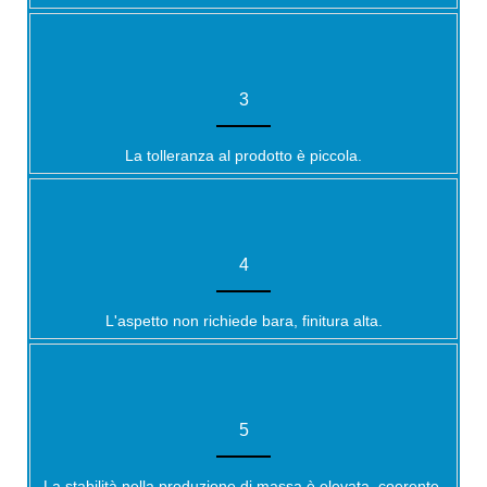
3
La tolleranza al prodotto è piccola.
4
L'aspetto non richiede bara, finitura alta.
5
La stabilità nella produzione di massa è elevata, coerente,