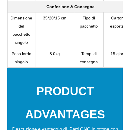
Confezione & Consegna
Dimensione
35*20*15 cm
Tipo di
Cartone
del
pacchetto
esportato
pacchetto
singolo
Peso lordo
8.0kg
Tempi di
15 giorni
singolo
consegna
PRODUCT
ADVANTAGES
Descrizione e vantaggio di
Parti CNC in ottone con