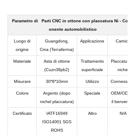
Parametro di
Parti CNC in ottone con placcatura Ni - Comp
onente automobilistico
Luogo di
Guangdong,
Applicazione
Camion
origine
Cina (Terraferma)
Materiale
Asta di ottone
Trattamento
Placcatura i
(Cuzn38pb2)
superficiale
nichel
Misurare
30*8*10mm
Utilizzo
Connession
Colore
Argento (dopo
Speciale
OEM/ODM 
nichel placcatura)
il benvenuto
Certificato
IATF16949
Altro
N/A
ISO14001 SGS
ROHS