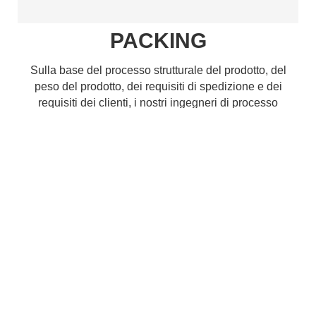
PACKING
Sulla base del processo strutturale del prodotto, del
peso del prodotto, dei requisiti di spedizione e dei
requisiti dei clienti, i nostri ingegneri di processo
valuteranno le giuste soluzioni di imballaggio per il
prodotto, che sono pienamente conformi a tutte le
condizioni di spedizione e le modalità di trasporto. I
principali metodi di imballaggio includono imballaggi
sfusi, imballaggi in plastica, confezionamento del nastro
trasportatore e imballaggio bobina.