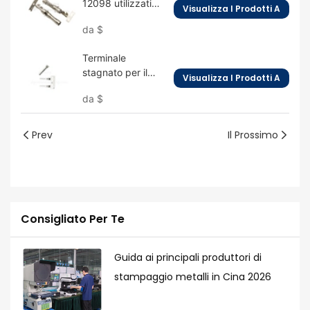
12098 utilizzati
Visualizza I Prodotti A
per prese per
da
$
rimorchi
Terminale
stagnato per il
Visualizza I Prodotti A
collegamento
da
$
Prev
Il Prossimo
Consigliato Per Te
Guida ai principali produttori di
stampaggio metalli in Cina 2026