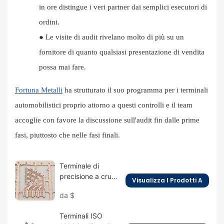
in ore distingue i veri partner dai semplici esecutori di
ordini.
●
Le visite di audit rivelano molto di più su un
fornitore di quanto qualsiasi presentazione di vendita
possa mai fare.
Fortuna Metalli
ha strutturato il suo programma per i terminali
automobilistici proprio attorno a questi controlli e il team
accoglie con favore la discussione sull'audit fin dalle prime
fasi, piuttosto che nelle fasi finali.
Terminale di
precisione a cruna
Visualizza I Prodotti A
d'ago per il settore
da
$
dell'intelligenza
artificiale
Terminali ISO